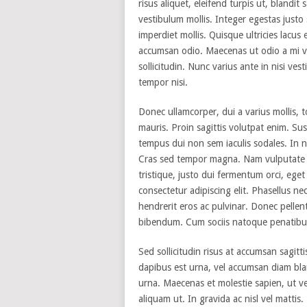
risus aliquet, eleifend turpis ut, blandit
vestibulum mollis. Integer egestas justo
imperdiet mollis. Quisque ultricies lacus 
accumsan odio. Maecenas ut odio a mi v
sollicitudin. Nunc varius ante in nisi ves
tempor nisi.
Donec ullamcorper, dui a varius mollis, t
mauris. Proin sagittis volutpat enim. Sus
tempus dui non sem iaculis sodales. In nu
Cras sed tempor magna. Nam vulputate tri
tristique, justo dui fermentum orci, eget
consectetur adipiscing elit. Phasellus ne
hendrerit eros ac pulvinar. Donec pelle
bibendum. Cum sociis natoque penatibus 
Sed sollicitudin risus at accumsan sagitt
dapibus est urna, vel accumsan diam bla
urna. Maecenas et molestie sapien, ut v
aliquam ut. In gravida ac nisl vel mattis. N