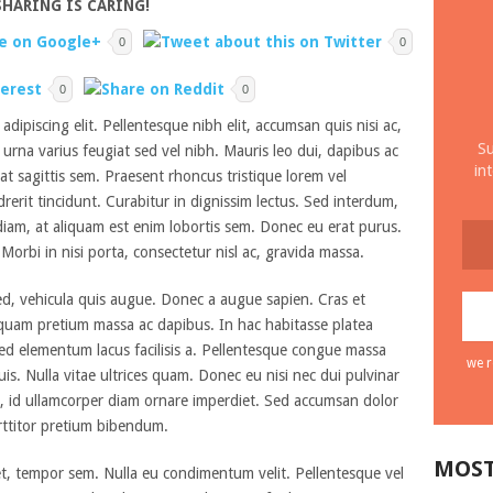
SHARING IS CARING!
0
0
0
0
dipiscing elit. Pellentesque nibh elit, accumsan quis nisi ac,
Su
 urna varius feugiat sed vel nibh. Mauris leo dui, dapibus ac
in
at sagittis sem. Praesent rhoncus tristique lorem vel
erit tincidunt. Curabitur in dignissim lectus. Sed interdum,
 diam, at aliquam est enim lobortis sem. Donec eu erat purus.
s. Morbi in nisi porta, consectetur nisl ac, gravida massa.
, vehicula quis augue. Donec a augue sapien. Cras et
aliquam pretium massa ac dapibus. In hac habitasse platea
 sed elementum lacus facilisis a. Pellentesque congue massa
we r
s. Nulla vitae ultrices quam. Donec eu nisi nec dui pulvinar
s, id ullamcorper diam ornare imperdiet. Sed accumsan dolor
rttitor pretium bibendum.
MOST
t, tempor sem. Nulla eu condimentum velit. Pellentesque vel