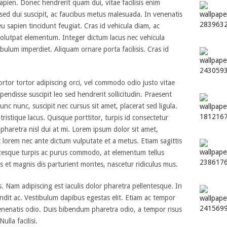
 sapien. Donec hendrerit quam dui, vitae facilisis enim
 sed dui suscipit, ac faucibus metus malesuada. In venenatis
eu sapien tincidunt feugiat. Cras id vehicula diam, ac
olutpat elementum. Integer dictum lacus nec vehicula
tibulum imperdiet. Aliquam ornare porta facilisis. Cras id
ortor tortor adipiscing orci, vel commodo odio justo vitae
pendisse suscipit leo sed hendrerit sollicitudin. Praesent
nc nunc, suscipit nec cursus sit amet, placerat sed ligula.
stique lacus. Quisque porttitor, turpis id consectetur
 pharetra nisl dui at mi. Lorem ipsum dolor sit amet,
c lorem nec ante dictum vulputate et a metus. Etiam sagittis
ntesque turpis ac purus commodo, at elementum tellus
et magnis dis parturient montes, nascetur ridiculus mus.
is. Nam adipiscing est iaculis dolor pharetra pellentesque. In
ndit ac. Vestibulum dapibus egestas elit. Etiam ac tempor
enenatis odio. Duis bibendum pharetra odio, a tempor risus
ulla facilisi.