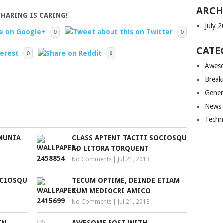
ARCH
SHARING IS CARING!
July 
0
0
CATE
0
0
Awes
Break
Gener
News
Techn
MUNIA
CLASS APTENT TACITI SOCIOSQU
AD LITORA TORQUENT
No Comments
|
Jul 21, 2013
OCIOSQU
TECUM OPTIME, DEINDE ETIAM
CUM MEDIOCRI AMICO
No Comments
|
Jul 21, 2013
IN
AWESOME POST WITH