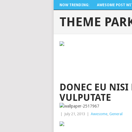
NOW TRENDING:
AWESOME POST WITH
THEME PAR
DONEC EU NISI
VULPUTATE
|
July 21, 2013
|
Awesome
,
General