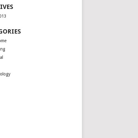
IVES
2013
GORIES
ome
ing
al
ology