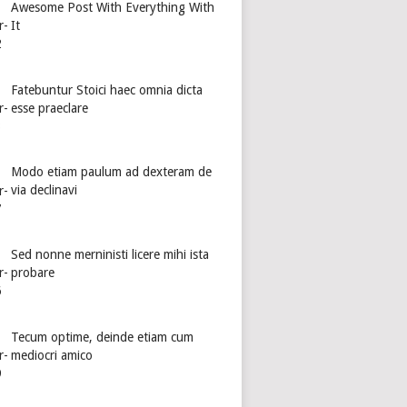
Awesome Post With Everything With
It
Fatebuntur Stoici haec omnia dicta
esse praeclare
Modo etiam paulum ad dexteram de
via declinavi
Sed nonne merninisti licere mihi ista
probare
Tecum optime, deinde etiam cum
mediocri amico