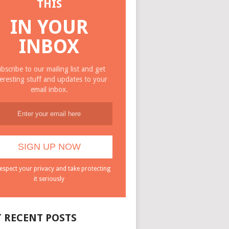
THIS
IN YOUR
INBOX
bscribe to our mailing list and get
teresting stuff and updates to your
email inbox.
espect your privacy and take protecting
it seriously
 RECENT POSTS