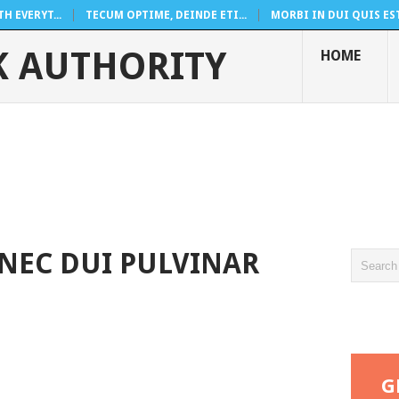
 EVERYT...
TECUM OPTIME, DEINDE ETI...
MORBI IN DUI QUIS EST 
K AUTHORITY
HOME
 NEC DUI PULVINAR
G