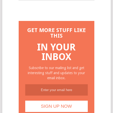
GET MORE STUFF LIKE
THIS
IN YOUR
INBOX
Subscribe to our mailing list and get
interesting stuff and updates to your
email inbox.