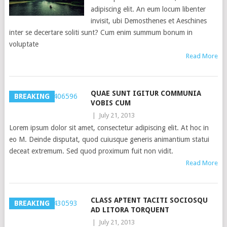
adipiscing elit. An eum locum libenter
invisit, ubi Demosthenes et Aeschines
inter se decertare soliti sunt? Cum enim summum bonum in
voluptate
Read More
QUAE SUNT IGITUR COMMUNIA
BREAKING
VOBIS CUM
|
July 21, 2013
Lorem ipsum dolor sit amet, consectetur adipiscing elit. At hoc in
eo M. Deinde disputat, quod cuiusque generis animantium statui
deceat extremum. Sed quod proximum fuit non vidit.
Read More
CLASS APTENT TACITI SOCIOSQU
BREAKING
AD LITORA TORQUENT
|
July 21, 2013